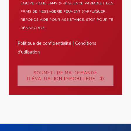
ÉQUIPE PICHÉ LAMY (FRÉQUENCE VARIABLE). DES
FRAIS DE MESSAGERIE PEUVENT S’APPLIQUER.
RÉPONDS AIDE POUR ASSISTANCE, STOP POUR TE
DÉSINSCRIRE.
Politique de confidentialité
|
Conditions
d'utilisation
SOUMETTRE MA DEMANDE
D'ÉVALUATION IMMOBILIÈRE